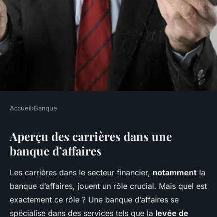
Accueil
›
Banque
BANQUE
Aperçu des carrières dans une
Carrières dans une banque
banque d’affaires
d'affaires: un guide complet
Les carrières dans le secteur financier,
notamment
la
Olivia
•
3 février 2025
•
8 min de lecture
banque d’affaires, jouent un rôle crucial. Mais quel est
exactement ce rôle ? Une banque d’affaires se
spécialise dans des services tels que la
levée de