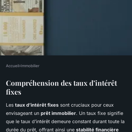
Accueil
›
Immobilier
IMMOBILIER
Compréhension des taux d’intérêt
Comprendre les taux d'intérêt
fixes
fixes et variables des prêts
immobiliers: ce qu'il faut
Les
taux d’intérêt fixes
sont cruciaux pour ceux
savoir
envisageant un
prêt immobilier
. Un taux fixe signifie
que le taux d’intérêt demeure constant durant toute la
Olivia
•
18 février 2025
•
5 min de lecture
durée du prêt, offrant ainsi une
stabilité financière